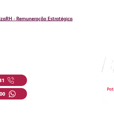
izaRH - Remuneração Estratégica
osco
81
Pat
200
menau.com.br