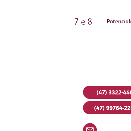
AGOSTO 2026
7 e 8
Potencial
Fale con
(47) 3322-44
(47) 99764-2
abrh@abrhblu