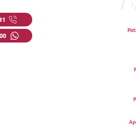
81
Pat
200
menau.com.br
embro, 759 - Sala 708
entro - CEP 89010-902
a Catarina - Brasil
P
 Orgulhosamente criado com
Wix.com
Ap