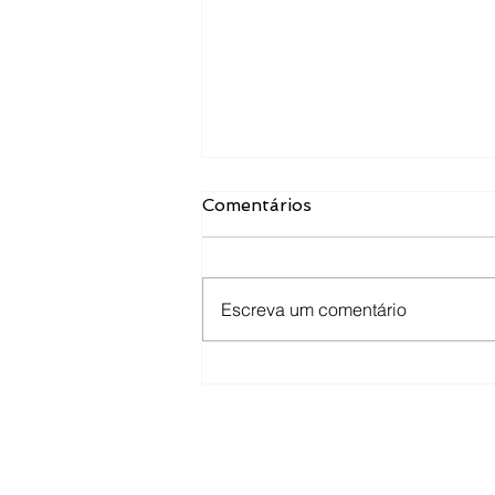
Comentários
Escreva um comentário
Saúde Mental no Trabalho:
O Que Mudou e o Que
Ainda Precisamos
Conquistar.
Fale con