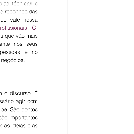
ias técnicas e 
e reconhecidas 
ue vale nessa 
rofissionais C-
is que vão mais 
ente nos seus 
pessoas e no 
 negócios.
m o discurso. É 
sário agir com 
ipe. São pontos 
ão importantes 
 as ideias e as 