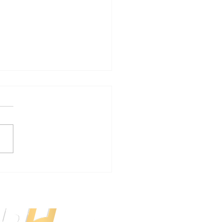
o as Ferramentas de
IA auxiliam o RH