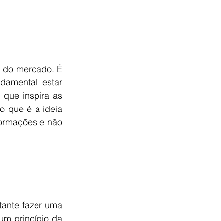
 do mercado. É 
damental estar 
que inspira as 
 que é a ideia 
ormações e não 
ante fazer uma 
um princípio da 