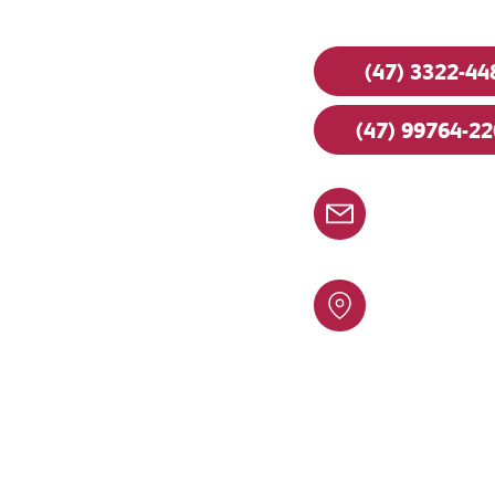
(47) 3322-44
(47) 99764-2
abrh@abrhblu
Rua XV de Nov
Ed. Hering - C
Blumenau - Sant
© 2024 por ABRH BLUMENAU.